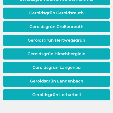
Warmwassereinheit. Wenn diese
erweisen.
Schicht beeinträchtigt ist, ist auch die
Qualität Ihres Wassers beeinträchtigt!
Geroldsgrün Geroldsreuth
Dieses Problem ist auch ein Indikator
dafür, dass sich Ihre
Geroldsgrün Großenreuth
Warmwassereinheit möglicherweise
dem Ende ihrer Lebensdauer nähert.
Geroldsgrün Hertwegsgrün
Geroldsgrün Hirschberglein
Geroldsgrün Langenau
Geroldsgrün Langenbach
Geroldsgrün Lotharheil