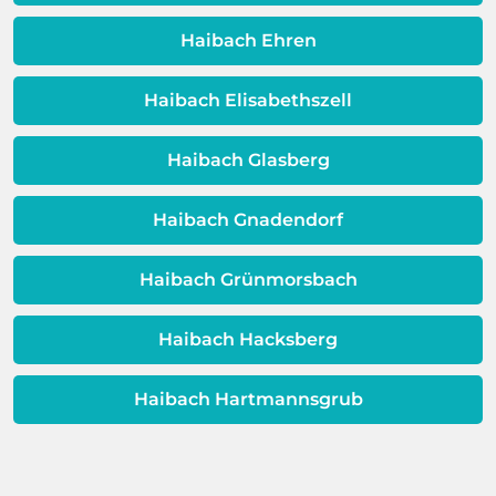
Schicht beeinträchtigt ist, ist auch die
Qualität Ihres Wassers beeinträchtigt!
Haibach Ehren
Dieses Problem ist auch ein Indikator
dafür, dass sich Ihre
Haibach Elisabethszell
Warmwassereinheit möglicherweise
dem Ende ihrer Lebensdauer nähert.
Haibach Glasberg
Haibach Gnadendorf
Haibach Grünmorsbach
Haibach Hacksberg
Haibach Hartmannsgrub