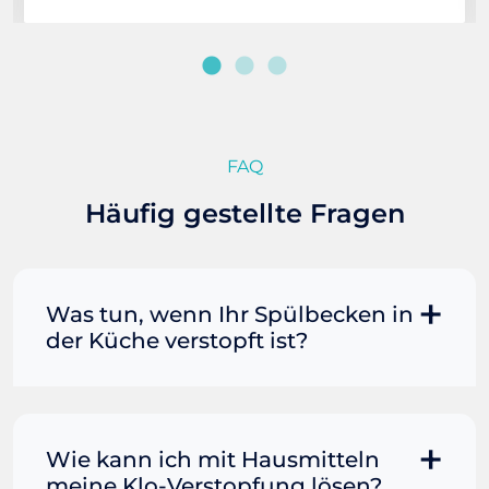
FAQ
Häufig gestellte Fragen
Was tun, wenn Ihr Spülbecken in
der Küche verstopft ist?
Manchmal können Sie eine
Fettverstopfung mit kochendem
Wasser und Seife reinigen. Füllen Sie
Wie kann ich mit Hausmitteln
einen Topf oder Teekessel mit Wasser
meine Klo-Verstopfung lösen?