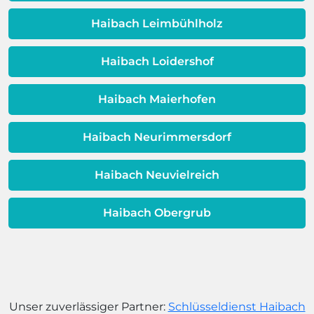
Dieses Problem ist auch ein Indikator
dafür, dass sich Ihre
Haibach Leimbühlholz
Warmwassereinheit möglicherweise
dem Ende ihrer Lebensdauer nähert.
Haibach Loidershof
Haibach Maierhofen
Haibach Neurimmersdorf
Haibach Neuvielreich
Haibach Obergrub
Unser zuverlässiger Partner:
Schlüsseldienst Haibach