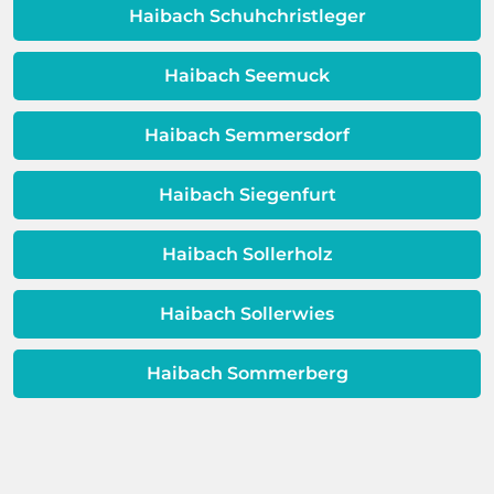
Qualität Ihres Wassers beeinträchtigt!
Haibach Schuhchristleger
Dieses Problem ist auch ein Indikator
dafür, dass sich Ihre
Haibach Seemuck
Warmwassereinheit möglicherweise
dem Ende ihrer Lebensdauer nähert.
Haibach Semmersdorf
Haibach Siegenfurt
Haibach Sollerholz
Haibach Sollerwies
Haibach Sommerberg