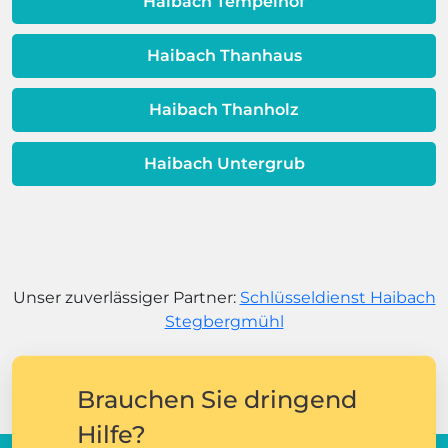
Haibach Tempelhof
Haibach Thanhaus
Haibach Thanholz
Haibach Untergrub
Unser zuverlässiger Partner:
Schlüsseldienst Haibach
Stegbergmühl
Brauchen Sie dringend
Hilfe?