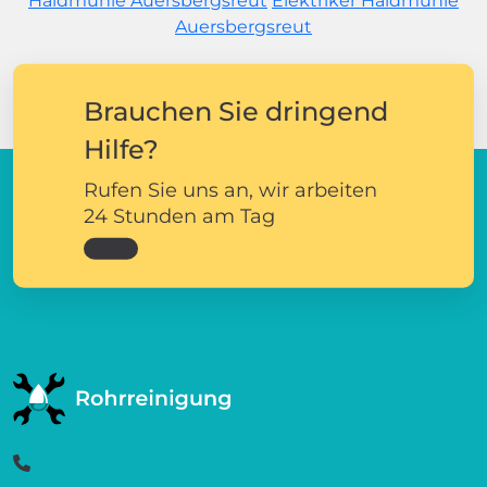
Haidmühle Auersbergsreut
Elektriker Haidmühle
Auersbergsreut
Brauchen Sie dringend
Hilfe?
Rufen Sie uns an, wir arbeiten
24 Stunden am Tag