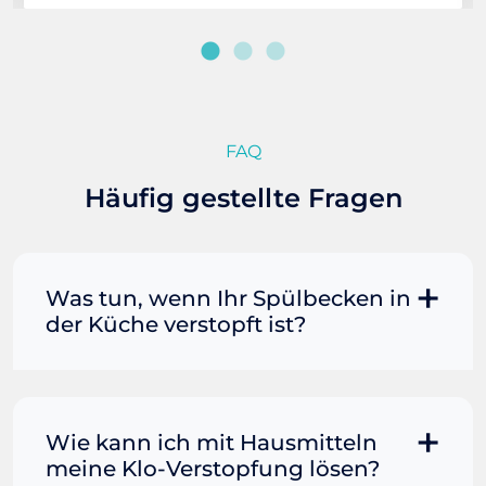
FAQ
Häufig gestellte Fragen
Was tun, wenn Ihr Spülbecken in
der Küche verstopft ist?
Manchmal können Sie eine
Fettverstopfung mit kochendem
Wasser und Seife reinigen. Füllen Sie
Wie kann ich mit Hausmitteln
einen Topf oder Teekessel mit Wasser
meine Klo-Verstopfung lösen?