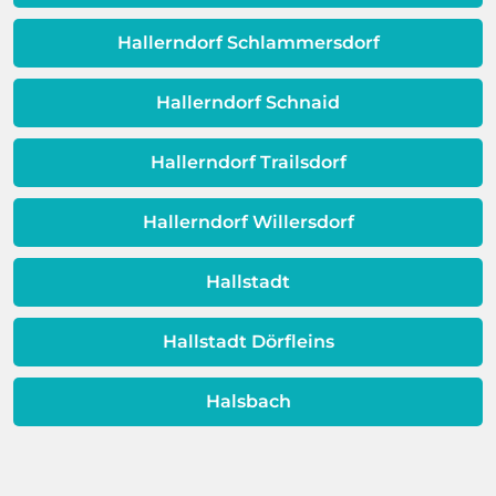
erweisen.
Schicht beeinträchtigt ist, ist auch die
Qualität Ihres Wassers beeinträchtigt!
Hallerndorf Schlammersdorf
Dieses Problem ist auch ein Indikator
dafür, dass sich Ihre
Hallerndorf Schnaid
Warmwassereinheit möglicherweise
dem Ende ihrer Lebensdauer nähert.
Hallerndorf Trailsdorf
Hallerndorf Willersdorf
Hallstadt
Hallstadt Dörfleins
Halsbach