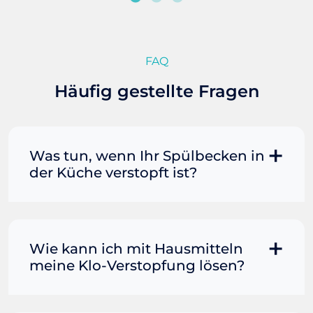
FAQ
Häufig gestellte Fragen
Was tun, wenn Ihr Spülbecken in
der Küche verstopft ist?
Manchmal können Sie eine
Fettverstopfung mit kochendem
Wasser und Seife reinigen. Füllen Sie
Wie kann ich mit Hausmitteln
einen Topf oder Teekessel mit Wasser
meine Klo-Verstopfung lösen?
und bringen Sie es zum Kochen. Gießen
Sie es dann vorsichtig direkt in den
Wenn der Rohrreiniger allein nicht