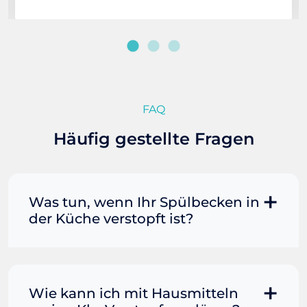
FAQ
Häufig gestellte Fragen
Was tun, wenn Ihr Spülbecken in
der Küche verstopft ist?
Manchmal können Sie eine
Fettverstopfung mit kochendem
Wasser und Seife reinigen. Füllen Sie
Wie kann ich mit Hausmitteln