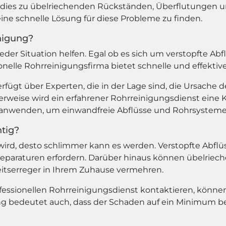
n dies zu übelriechenden Rückständen, Überflutunge
eine schnelle Lösung für diese Probleme zu finden.
nigung?
der Situation helfen. Egal ob es sich um verstopfte Ab
ionelle Rohrreinigungsfirma bietet schnelle und effekt
rfügt über Experten, die in der Lage sind, die Ursache d
rweise wird ein erfahrener Rohrreinigungsdienst ein
nwenden, um einwandfreie Abflüsse und Rohrsysteme s
tig?
 wird, desto schlimmer kann es werden. Verstopfte Abf
araturen erfordern. Darüber hinaus können übelriech
itserreger in Ihrem Zuhause vermehren.
fessionellen Rohrreinigungsdienst kontaktieren, könn
g bedeutet auch, dass der Schaden auf ein Minimum beg