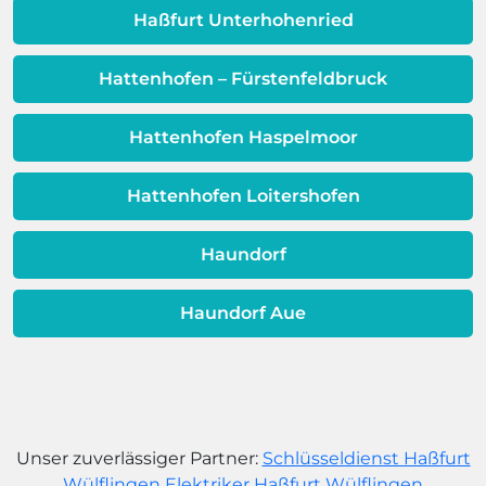
dafür, dass sich Ihre
Haßfurt Unterhohenried
Warmwassereinheit möglicherweise
dem Ende ihrer Lebensdauer nähert.
Hattenhofen – Fürstenfeldbruck
Hattenhofen Haspelmoor
Hattenhofen Loitershofen
Haundorf
Haundorf Aue
Unser zuverlässiger Partner:
Schlüsseldienst Haßfurt
Wülflingen
Elektriker Haßfurt Wülflingen