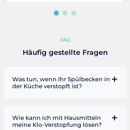
FAQ
Häufig gestellte Fragen
Was tun, wenn Ihr Spülbecken in
der Küche verstopft ist?
Manchmal können Sie eine
Fettverstopfung mit kochendem
Wasser und Seife reinigen. Füllen Sie
Wie kann ich mit Hausmitteln
einen Topf oder Teekessel mit Wasser
meine Klo-Verstopfung lösen?