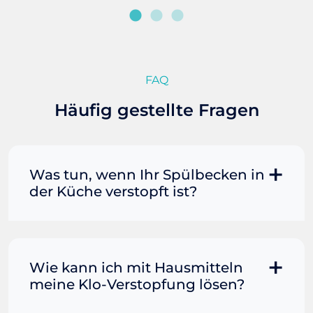
FAQ
Häufig gestellte Fragen
Was tun, wenn Ihr Spülbecken in
der Küche verstopft ist?
Manchmal können Sie eine
Fettverstopfung mit kochendem
Wasser und Seife reinigen. Füllen Sie
Wie kann ich mit Hausmitteln
einen Topf oder Teekessel mit Wasser
meine Klo-Verstopfung lösen?
und bringen Sie es zum Kochen. Gießen