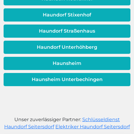
Warmwassereinheit möglicherweise
dem Ende ihrer Lebensdauer nähert.
Haundorf Stixenhof
Haundorf Straßenhaus
Haundorf Unterhöhberg
Haunsheim
Haunsheim Unterbechingen
Unser zuverlässiger Partner:
Schlüsseldienst
Haundorf Seitersdorf
Elektriker Haundorf Seitersdorf