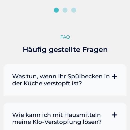
FAQ
Häufig gestellte Fragen
Was tun, wenn Ihr Spülbecken in
der Küche verstopft ist?
Manchmal können Sie eine
Fettverstopfung mit kochendem
Wasser und Seife reinigen. Füllen Sie
Wie kann ich mit Hausmitteln
einen Topf oder Teekessel mit Wasser
meine Klo-Verstopfung lösen?
und bringen Sie es zum Kochen. Gießen