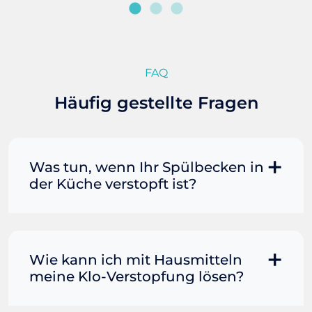
FAQ
Häufig gestellte Fragen
Was tun, wenn Ihr Spülbecken in
der Küche verstopft ist?
Manchmal können Sie eine
Fettverstopfung mit kochendem
Wasser und Seife reinigen. Füllen Sie
Wie kann ich mit Hausmitteln
einen Topf oder Teekessel mit Wasser
meine Klo-Verstopfung lösen?
und bringen Sie es zum Kochen. Gießen
Sie es dann vorsichtig direkt in den