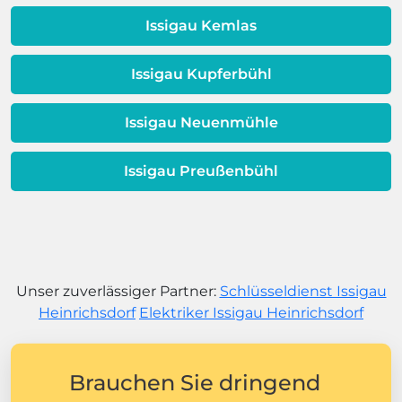
Issigau Kemlas
Issigau Kupferbühl
Issigau Neuenmühle
Issigau Preußenbühl
Unser zuverlässiger Partner:
Schlüsseldienst Issigau
Heinrichsdorf
Elektriker Issigau Heinrichsdorf
Brauchen Sie dringend