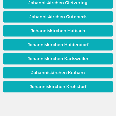
Qualität Ihres Wassers beeinträchtigt!
Johanniskirchen Gietzering
Dieses Problem ist auch ein Indikator
dafür, dass sich Ihre
Johanniskirchen Guteneck
Warmwassereinheit möglicherweise
dem Ende ihrer Lebensdauer nähert.
Johanniskirchen Haibach
Johanniskirchen Haidendorf
Johanniskirchen Karlsweiler
Johanniskirchen Kraham
Johanniskirchen Krohstorf