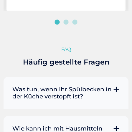
FAQ
Häufig gestellte Fragen
Was tun, wenn Ihr Spülbecken in
der Küche verstopft ist?
Manchmal können Sie eine
Fettverstopfung mit kochendem
Wasser und Seife reinigen. Füllen Sie
Wie kann ich mit Hausmitteln