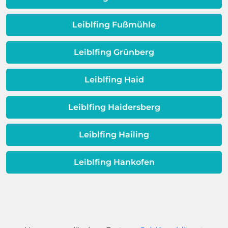
Dieses Problem ist auch ein Indikator
dafür, dass sich Ihre
Leiblfing Fußmühle
Warmwassereinheit möglicherweise
dem Ende ihrer Lebensdauer nähert.
Leiblfing Grünberg
Leiblfing Haid
Leiblfing Haidersberg
Leiblfing Hailing
Leiblfing Hankofen