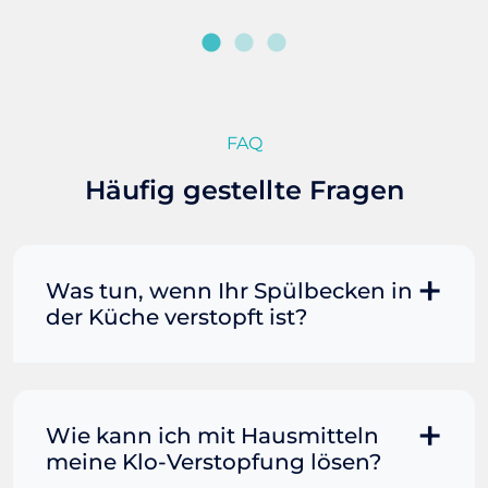
FAQ
Häufig gestellte Fragen
Was tun, wenn Ihr Spülbecken in
der Küche verstopft ist?
Manchmal können Sie eine
Fettverstopfung mit kochendem
Wasser und Seife reinigen. Füllen Sie
Wie kann ich mit Hausmitteln
einen Topf oder Teekessel mit Wasser
meine Klo-Verstopfung lösen?
und bringen Sie es zum Kochen. Gießen