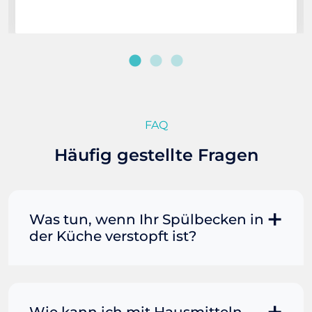
FAQ
Häufig gestellte Fragen
Was tun, wenn Ihr Spülbecken in
der Küche verstopft ist?
Manchmal können Sie eine
Fettverstopfung mit kochendem
Wasser und Seife reinigen. Füllen Sie
Wie kann ich mit Hausmitteln