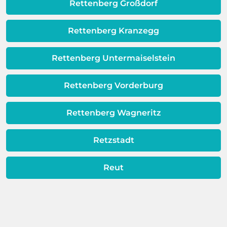
Qualität Ihres Wassers beeinträchtigt!
Rettenberg Großdorf
Dieses Problem ist auch ein Indikator
dafür, dass sich Ihre
Rettenberg Kranzegg
Warmwassereinheit möglicherweise
dem Ende ihrer Lebensdauer nähert.
Rettenberg Untermaiselstein
Rettenberg Vorderburg
Rettenberg Wagneritz
Retzstadt
Reut