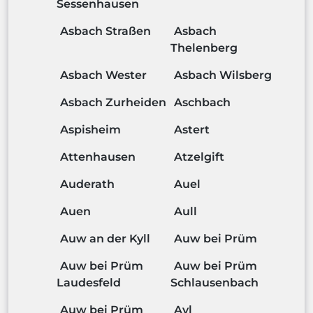
Sessenhausen
Asbach Straßen
Asbach
Thelenberg
Asbach Wester
Asbach Wilsberg
Asbach Zurheiden
Aschbach
Aspisheim
Astert
Attenhausen
Atzelgift
Auderath
Auel
Auen
Aull
Auw an der Kyll
Auw bei Prüm
Auw bei Prüm
Auw bei Prüm
Laudesfeld
Schlausenbach
Auw bei Prüm
Ayl