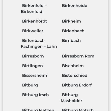
Birkenfeld –
Birkenheide
Birkenfeld
Birkenhördt
Birkheim
Birkweiler
Birlenbach
Birlenbach
Birnbach
Fachingen – Lahn
Birresborn
Birresborn Rom
Birtlingen
Bischheim
Bissersheim
Bisterschied
Bitburg
Bitburg Erdorf
Bitburg Irsch
Bitburg
Masholder
Bitburg Matzen
Bitburg Mötsch