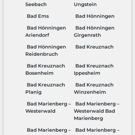
Seebach
Ungstein
Bad Ems
Bad Hönningen
Bad Hönningen
Bad Hönningen
Ariendorf
Girgenrath
Bad Hönningen
Bad Kreuznach
Reidenbruch
Bad Kreuznach
Bad Kreuznach
Bosenheim
Ippesheim
Bad Kreuznach
Bad Kreuznach
Planig
Winzenheim
Bad Marienberg –
Bad Marienberg –
Westerwald
Westerwald Bad
Marienberg
Bad Marienberg –
Bad Marienberg –