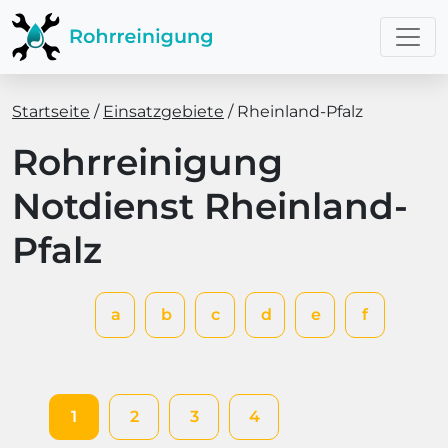
Startseite
Einsatzgebiete
Rheinland-Pfalz
Rohrreinigung
Notdienst Rheinland-
Pfalz
a
b
c
d
e
f
1
2
3
4