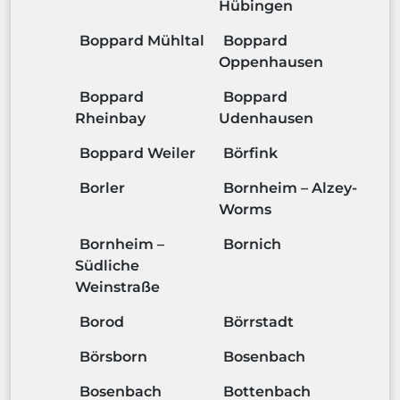
Hübingen
Boppard Mühltal
Boppard
Oppenhausen
Boppard
Boppard
Rheinbay
Udenhausen
Boppard Weiler
Börfink
Borler
Bornheim – Alzey-
Worms
Bornheim –
Bornich
Südliche
Weinstraße
Borod
Börrstadt
Börsborn
Bosenbach
Bosenbach
Bottenbach