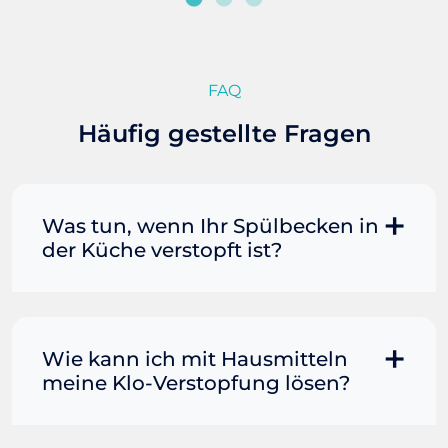
FAQ
Häufig gestellte Fragen
Was tun, wenn Ihr Spülbecken in
der Küche verstopft ist?
Manchmal können Sie eine
Fettverstopfung mit kochendem
Wasser und Seife reinigen. Füllen Sie
Wie kann ich mit Hausmitteln
einen Topf oder Teekessel mit Wasser
meine Klo-Verstopfung lösen?
und bringen Sie es zum Kochen. Gießen
Sie es dann vorsichtig direkt in den
Wenn der Rohrreiniger allein nicht