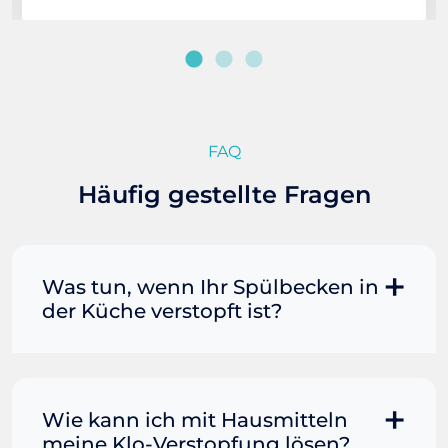
FAQ
Häufig gestellte Fragen
Was tun, wenn Ihr Spülbecken in
der Küche verstopft ist?
Manchmal können Sie eine
Fettverstopfung mit kochendem
Wasser und Seife reinigen. Füllen Sie
Wie kann ich mit Hausmitteln
einen Topf oder Teekessel mit Wasser
meine Klo-Verstopfung lösen?