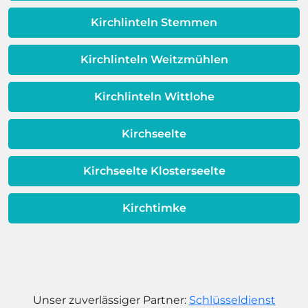
Dieses Problem ist auch ein Indikator
dafür, dass sich Ihre
Kirchlinteln Stemmen
Warmwassereinheit möglicherweise
dem Ende ihrer Lebensdauer nähert.
Kirchlinteln Weitzmühlen
Kirchlinteln Wittlohe
Kirchseelte
Kirchseelte Klosterseelte
Kirchtimke
Unser zuverlässiger Partner:
Schlüsseldienst