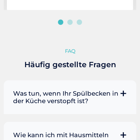
FAQ
Häufig gestellte Fragen
Was tun, wenn Ihr Spülbecken in
der Küche verstopft ist?
Manchmal können Sie eine
Fettverstopfung mit kochendem
Wasser und Seife reinigen. Füllen Sie
Wie kann ich mit Hausmitteln