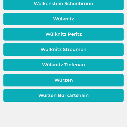
Qualität Ihres Wassers beeinträchtigt!
Wolkenstein Schönbrunn
Dieses Problem ist auch ein Indikator
dafür, dass sich Ihre
Wülknitz
Warmwassereinheit möglicherweise
dem Ende ihrer Lebensdauer nähert.
Wülknitz Peritz
Wülknitz Streumen
Wülknitz Tiefenau
Wurzen
Wurzen Burkartshain