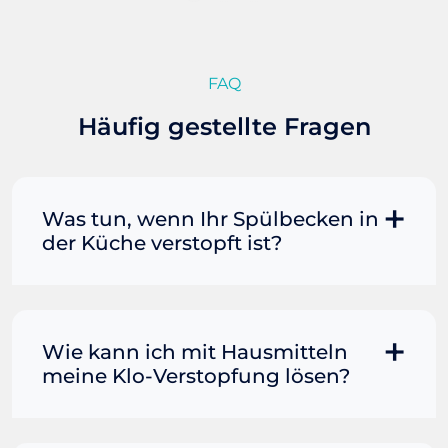
FAQ
Häufig gestellte Fragen
Was tun, wenn Ihr Spülbecken in
der Küche verstopft ist?
Manchmal können Sie eine
Fettverstopfung mit kochendem
Wasser und Seife reinigen. Füllen Sie
Wie kann ich mit Hausmitteln
einen Topf oder Teekessel mit Wasser
meine Klo-Verstopfung lösen?
und bringen Sie es zum Kochen. Gießen
Sie es dann vorsichtig direkt in den
Wenn der Rohrreiniger allein nicht
Abfluss. Immer wieder Seife mit in den