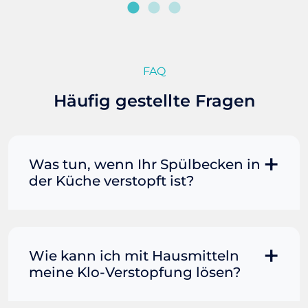
FAQ
Häufig gestellte Fragen
Was tun, wenn Ihr Spülbecken in
der Küche verstopft ist?
Manchmal können Sie eine
Fettverstopfung mit kochendem
Wasser und Seife reinigen. Füllen Sie
Wie kann ich mit Hausmitteln
einen Topf oder Teekessel mit Wasser
meine Klo-Verstopfung lösen?
und bringen Sie es zum Kochen. Gießen
Sie es dann vorsichtig direkt in den