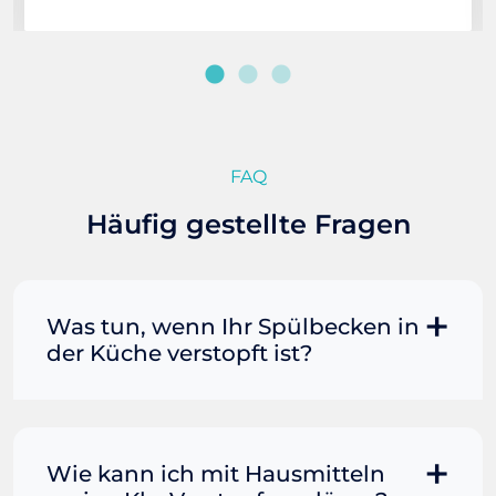
FAQ
Häufig gestellte Fragen
Was tun, wenn Ihr Spülbecken in
der Küche verstopft ist?
Manchmal können Sie eine
Fettverstopfung mit kochendem
Wasser und Seife reinigen. Füllen Sie
Wie kann ich mit Hausmitteln