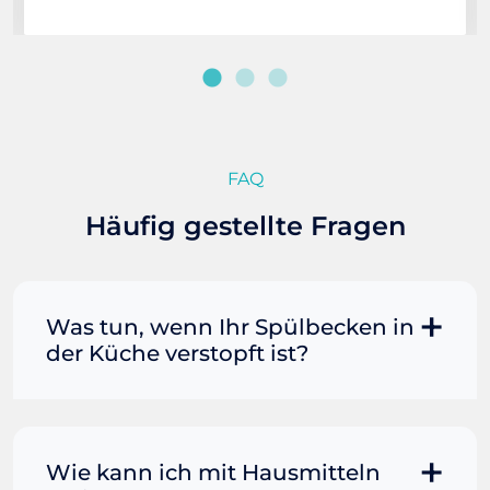
FAQ
Häufig gestellte Fragen
Was tun, wenn Ihr Spülbecken in
der Küche verstopft ist?
Manchmal können Sie eine
Fettverstopfung mit kochendem
Wasser und Seife reinigen. Füllen Sie
Wie kann ich mit Hausmitteln