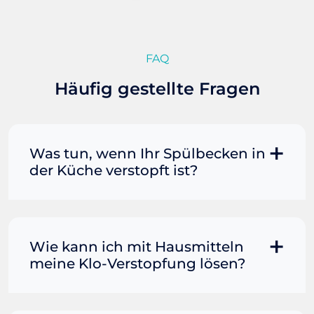
FAQ
Häufig gestellte Fragen
Was tun, wenn Ihr Spülbecken in
der Küche verstopft ist?
Manchmal können Sie eine
Fettverstopfung mit kochendem
Wasser und Seife reinigen. Füllen Sie
Wie kann ich mit Hausmitteln
einen Topf oder Teekessel mit Wasser
meine Klo-Verstopfung lösen?
und bringen Sie es zum Kochen. Gießen
Sie es dann vorsichtig direkt in den
Wenn der Rohrreiniger allein nicht
Abfluss. Immer wieder Seife mit in den