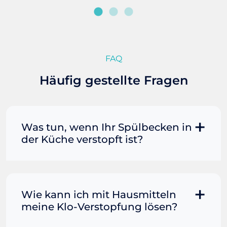
FAQ
Häufig gestellte Fragen
Was tun, wenn Ihr Spülbecken in
der Küche verstopft ist?
Manchmal können Sie eine
Fettverstopfung mit kochendem
Wasser und Seife reinigen. Füllen Sie
Wie kann ich mit Hausmitteln
einen Topf oder Teekessel mit Wasser
meine Klo-Verstopfung lösen?
und bringen Sie es zum Kochen. Gießen