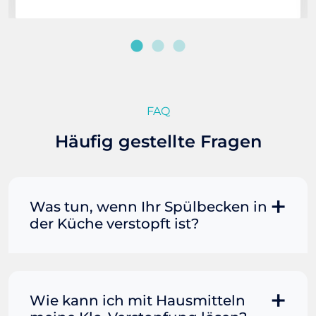
FAQ
Häufig gestellte Fragen
Was tun, wenn Ihr Spülbecken in
der Küche verstopft ist?
Manchmal können Sie eine
Fettverstopfung mit kochendem
Wasser und Seife reinigen. Füllen Sie
Wie kann ich mit Hausmitteln
einen Topf oder Teekessel mit Wasser