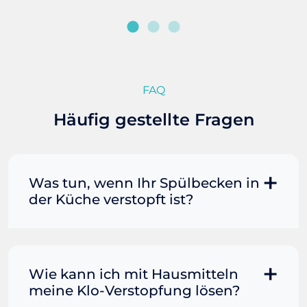
FAQ
Häufig gestellte Fragen
Was tun, wenn Ihr Spülbecken in
der Küche verstopft ist?
Manchmal können Sie eine
Fettverstopfung mit kochendem
Wasser und Seife reinigen. Füllen Sie
Wie kann ich mit Hausmitteln
einen Topf oder Teekessel mit Wasser
meine Klo-Verstopfung lösen?
und bringen Sie es zum Kochen. Gießen