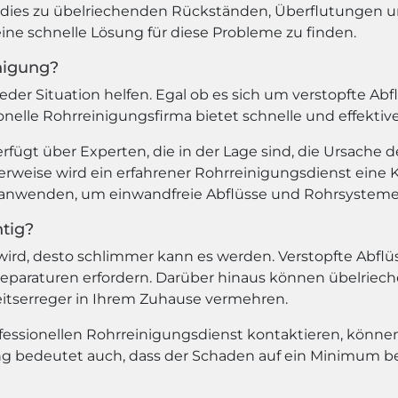
n dies zu übelriechenden Rückständen, Überflutunge
eine schnelle Lösung für diese Probleme zu finden.
nigung?
der Situation helfen. Egal ob es sich um verstopfte Ab
ionelle Rohrreinigungsfirma bietet schnelle und effekt
rfügt über Experten, die in der Lage sind, die Ursache d
rweise wird ein erfahrener Rohrreinigungsdienst ein
nwenden, um einwandfreie Abflüsse und Rohrsysteme s
tig?
 wird, desto schlimmer kann es werden. Verstopfte Abf
araturen erfordern. Darüber hinaus können übelriech
itserreger in Ihrem Zuhause vermehren.
fessionellen Rohrreinigungsdienst kontaktieren, könn
g bedeutet auch, dass der Schaden auf ein Minimum beg