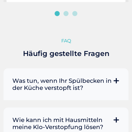
FAQ
Häufig gestellte Fragen
Was tun, wenn Ihr Spülbecken in
der Küche verstopft ist?
Manchmal können Sie eine
Fettverstopfung mit kochendem
Wasser und Seife reinigen. Füllen Sie
Wie kann ich mit Hausmitteln
einen Topf oder Teekessel mit Wasser
meine Klo-Verstopfung lösen?