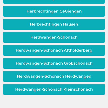
erweisen.
Schicht beeinträchtigt ist, ist auch die
Qualität Ihres Wassers beeinträchtigt!
Herbrechtingen GeGiengen
Dieses Problem ist auch ein Indikator
dafür, dass sich Ihre
Herbrechtingen Hausen
Warmwassereinheit möglicherweise
dem Ende ihrer Lebensdauer nähert.
Herdwangen-Schönach
Herdwangen-Schönach Aftholderberg
Herdwangen-Schönach Großschönach
Herdwangen-Schönach Herdwangen
Herdwangen-Schönach Kleinschönach