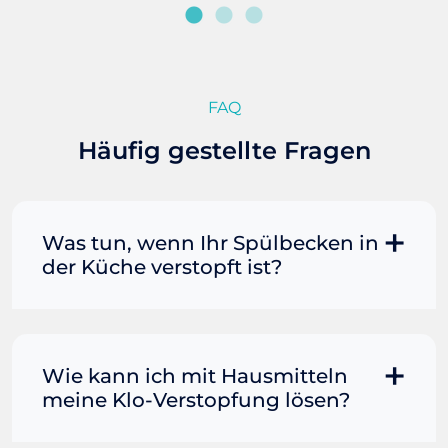
FAQ
Häufig gestellte Fragen
Was tun, wenn Ihr Spülbecken in
der Küche verstopft ist?
Manchmal können Sie eine
Fettverstopfung mit kochendem
Wasser und Seife reinigen. Füllen Sie
Wie kann ich mit Hausmitteln
einen Topf oder Teekessel mit Wasser
meine Klo-Verstopfung lösen?
und bringen Sie es zum Kochen. Gießen
Sie es dann vorsichtig direkt in den