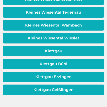
Warmwassereinheit. Wenn diese
erweisen.
Schicht beeinträchtigt ist, ist auch die
Qualität Ihres Wassers beeinträchtigt!
Kleines Wiesental Tegernau
Dieses Problem ist auch ein Indikator
dafür, dass sich Ihre
Kleines Wiesental Wambach
Warmwassereinheit möglicherweise
dem Ende ihrer Lebensdauer nähert.
Kleines Wiesental Wieslet
Klettgau
Klettgau Bühl
Klettgau Erzingen
Klettgau Geißlingen