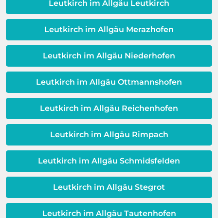
deshalb frühzeitig ein Fachmann zu
Leutkirch im Allgäu Leutkirch
sein. Es gibt eine Schicht zwischen dem
Rate gezogen werden. Das kann sich
Wasser und Metall außerhalb Ihrer
langfristig als kostengünstiger
Leutkirch im Allgäu Merazhofen
Warmwassereinheit. Wenn diese
erweisen.
Schicht beeinträchtigt ist, ist auch die
Qualität Ihres Wassers beeinträchtigt!
Leutkirch im Allgäu Niederhofen
Dieses Problem ist auch ein Indikator
dafür, dass sich Ihre
Leutkirch im Allgäu Ottmannshofen
Warmwassereinheit möglicherweise
dem Ende ihrer Lebensdauer nähert.
Leutkirch im Allgäu Reichenhofen
Leutkirch im Allgäu Rimpach
Leutkirch im Allgäu Schmidsfelden
Leutkirch im Allgäu Stegrot
Leutkirch im Allgäu Tautenhofen