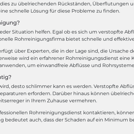
n dies zu übelriechenden Rückständen, Überflutunge
eine schnelle Lösung für diese Probleme zu finden.
nigung?
der Situation helfen. Egal ob es sich um verstopfte Ab
ionelle Rohrreinigungsfirma bietet schnelle und effekt
rfügt über Experten, die in der Lage sind, die Ursache d
rweise wird ein erfahrener Rohrreinigungsdienst ein
nwenden, um einwandfreie Abflüsse und Rohrsysteme s
tig?
 wird, desto schlimmer kann es werden. Verstopfte Abf
araturen erfordern. Darüber hinaus können übelriech
itserreger in Ihrem Zuhause vermehren.
fessionellen Rohrreinigungsdienst kontaktieren, könn
g bedeutet auch, dass der Schaden auf ein Minimum beg