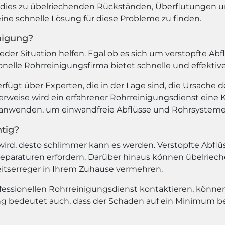
n dies zu übelriechenden Rückständen, Überflutunge
eine schnelle Lösung für diese Probleme zu finden.
nigung?
der Situation helfen. Egal ob es sich um verstopfte Ab
ionelle Rohrreinigungsfirma bietet schnelle und effekt
rfügt über Experten, die in der Lage sind, die Ursache d
rweise wird ein erfahrener Rohrreinigungsdienst ein
nwenden, um einwandfreie Abflüsse und Rohrsysteme s
tig?
 wird, desto schlimmer kann es werden. Verstopfte Abf
araturen erfordern. Darüber hinaus können übelriech
itserreger in Ihrem Zuhause vermehren.
fessionellen Rohrreinigungsdienst kontaktieren, könn
g bedeutet auch, dass der Schaden auf ein Minimum beg