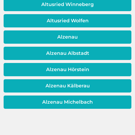
Qualität Ihres Wassers beeinträchtigt!
Altusried Winneberg
Dieses Problem ist auch ein Indikator
dafür, dass sich Ihre
Altusried Wolfen
Warmwassereinheit möglicherweise
dem Ende ihrer Lebensdauer nähert.
Alzenau
Alzenau Albstadt
Alzenau Hörstein
Alzenau Kälberau
Alzenau Michelbach