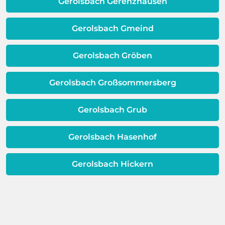
Qualität Ihres Wassers beeinträchtigt!
Gerolsbach Gerenzhausen
Dieses Problem ist auch ein Indikator
dafür, dass sich Ihre
Gerolsbach Gmeind
Warmwassereinheit möglicherweise
dem Ende ihrer Lebensdauer nähert.
Gerolsbach Gröben
Gerolsbach Großsommersberg
Gerolsbach Grub
Gerolsbach Hasenhof
Gerolsbach Hickern