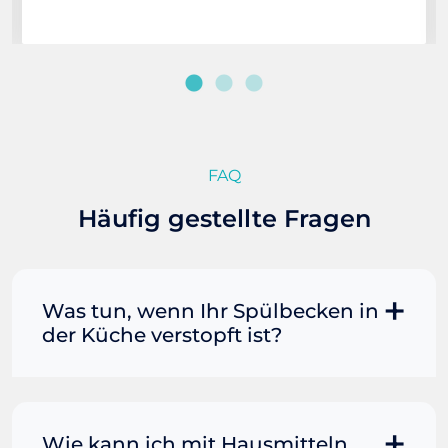
FAQ
Häufig gestellte Fragen
Was tun, wenn Ihr Spülbecken in
der Küche verstopft ist?
Manchmal können Sie eine
Fettverstopfung mit kochendem
Wasser und Seife reinigen. Füllen Sie
Wie kann ich mit Hausmitteln