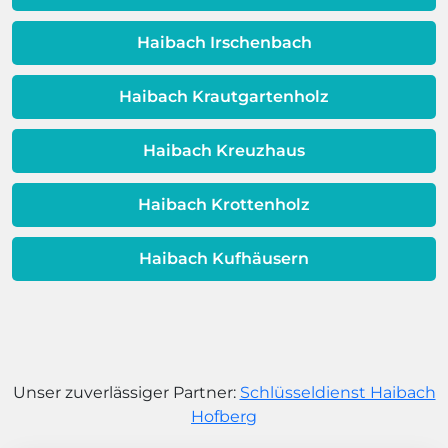
Warmwassereinheit möglicherweise
dem Ende ihrer Lebensdauer nähert.
Haibach Irschenbach
Haibach Krautgartenholz
Haibach Kreuzhaus
Haibach Krottenholz
Haibach Kufhäusern
Unser zuverlässiger Partner:
Schlüsseldienst Haibach
Hofberg