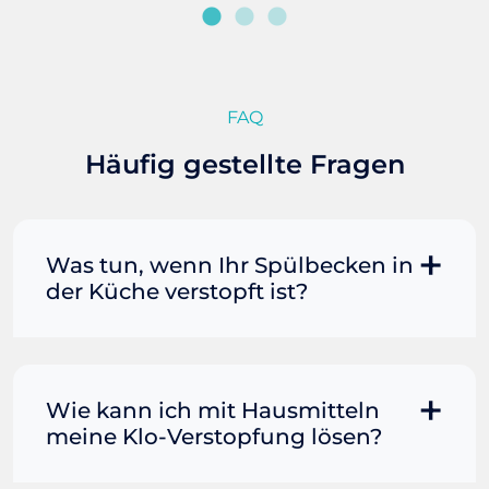
FAQ
Häufig gestellte Fragen
Was tun, wenn Ihr Spülbecken in
der Küche verstopft ist?
Manchmal können Sie eine
Fettverstopfung mit kochendem
Wasser und Seife reinigen. Füllen Sie
Wie kann ich mit Hausmitteln
einen Topf oder Teekessel mit Wasser
meine Klo-Verstopfung lösen?
und bringen Sie es zum Kochen. Gießen
Sie es dann vorsichtig direkt in den