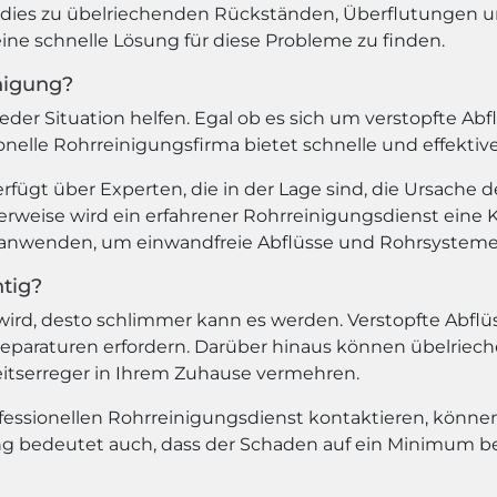
n dies zu übelriechenden Rückständen, Überflutunge
eine schnelle Lösung für diese Probleme zu finden.
nigung?
der Situation helfen. Egal ob es sich um verstopfte Ab
ionelle Rohrreinigungsfirma bietet schnelle und effekt
rfügt über Experten, die in der Lage sind, die Ursache d
rweise wird ein erfahrener Rohrreinigungsdienst ein
nwenden, um einwandfreie Abflüsse und Rohrsysteme s
tig?
 wird, desto schlimmer kann es werden. Verstopfte Abf
araturen erfordern. Darüber hinaus können übelriech
itserreger in Ihrem Zuhause vermehren.
fessionellen Rohrreinigungsdienst kontaktieren, könn
g bedeutet auch, dass der Schaden auf ein Minimum beg