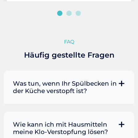
FAQ
Häufig gestellte Fragen
Was tun, wenn Ihr Spülbecken in
der Küche verstopft ist?
Manchmal können Sie eine
Fettverstopfung mit kochendem
Wasser und Seife reinigen. Füllen Sie
Wie kann ich mit Hausmitteln
einen Topf oder Teekessel mit Wasser
meine Klo-Verstopfung lösen?