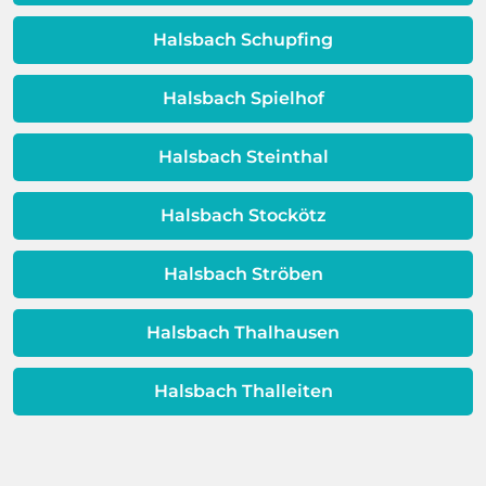
Schicht beeinträchtigt ist, ist auch die
Qualität Ihres Wassers beeinträchtigt!
Halsbach Schupfing
Dieses Problem ist auch ein Indikator
dafür, dass sich Ihre
Halsbach Spielhof
Warmwassereinheit möglicherweise
dem Ende ihrer Lebensdauer nähert.
Halsbach Steinthal
Halsbach Stockötz
Halsbach Ströben
Halsbach Thalhausen
Halsbach Thalleiten