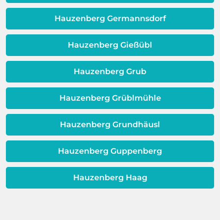
erweisen.
Schicht beeinträchtigt ist, ist auch die
Qualität Ihres Wassers beeinträchtigt!
Hauzenberg Germannsdorf
Dieses Problem ist auch ein Indikator
dafür, dass sich Ihre
Hauzenberg Gießübl
Warmwassereinheit möglicherweise
dem Ende ihrer Lebensdauer nähert.
Hauzenberg Grub
Hauzenberg Grüblmühle
Hauzenberg Grundhäusl
Hauzenberg Guppenberg
Hauzenberg Haag