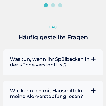
FAQ
Häufig gestellte Fragen
Was tun, wenn Ihr Spülbecken in
der Küche verstopft ist?
Manchmal können Sie eine
Fettverstopfung mit kochendem
Wasser und Seife reinigen. Füllen Sie
Wie kann ich mit Hausmitteln
einen Topf oder Teekessel mit Wasser
meine Klo-Verstopfung lösen?
und bringen Sie es zum Kochen. Gießen