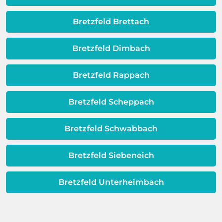
erweisen.
Schicht beeinträchtigt ist, ist auch die
Qualität Ihres Wassers beeinträchtigt!
Bretzfeld Brettach
Dieses Problem ist auch ein Indikator
dafür, dass sich Ihre
Bretzfeld Dimbach
Warmwassereinheit möglicherweise
dem Ende ihrer Lebensdauer nähert.
Bretzfeld Rappach
Bretzfeld Scheppach
Bretzfeld Schwabbach
Bretzfeld Siebeneich
Bretzfeld Unterheimbach